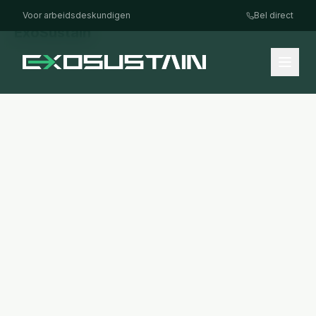
Voor arbeidsdeskundigen
Bel direct
ExoSustain