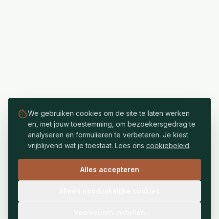
We gebruiken cookies om de site te laten werken
en, met jouw toestemming, om bezoekersgedrag te
analyseren en formulieren te verbeteren. Je kiest
vrijblijvend wat je toestaat. Lees ons
cookiebeleid
.
Alles accepteren
Alleen noodzakelijke cookies
Voorkeuren instellen